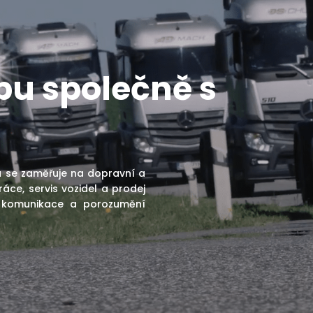
bu společně s
rá se zaměřuje na dopravní a
áce, servis vozidel a prodej
 komunikace a porozumění