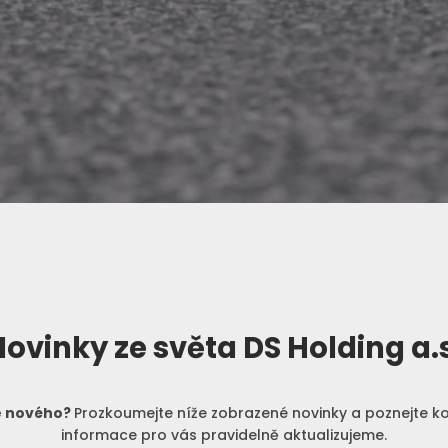
Zemní práce a
Rostlinná
Zpra
Prod
ch
rozvozy
výroba
kam
PHM
ovinky ze světa DS Holding a.
materiálu do 16
tun
je nového?
Prozkoumejte níže zobrazené novinky a poznejte k
informace pro vás pravidelně aktualizujeme.