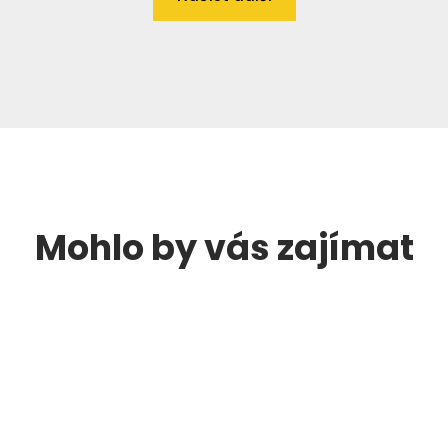
Mohlo by vás zajímat
Navštivt
Kariéra