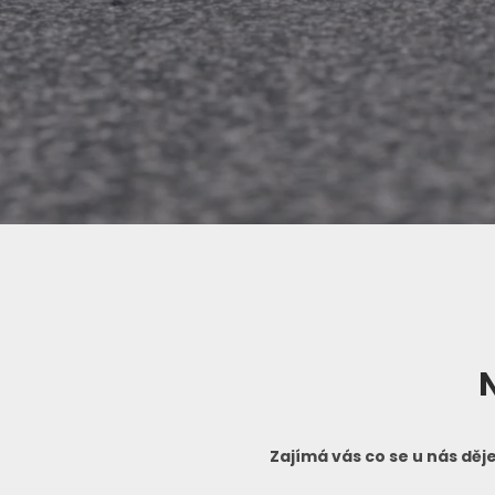
Kamionová
Robotická stáj
Přeprava
Bioplynová
autodoprava
nadměrný
stanice
N
nákladů
Zajímá vás co se u nás dě