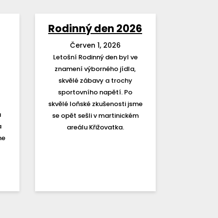
Rodinný den 2026
Červen 1, 2026
Letošní Rodinný den byl ve
znamení výborného jídla,
skvělé zábavy a trochy
sportovního napětí. Po
skvělé loňské zkušenosti jsme
a
se opět sešli v martinickém
a
areálu Křižovatka.
me