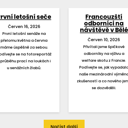
rvní letošní seče
Francouzští
odborníci na
Červen 16, 2026
návštěvě v Bělé
První letošní senáže na
Červen 10, 2026
přelomu května a června
Přivítali jsme špičkové
máme úspěšně za sebou.
odborníky na výživu a
odívejte se na fotoreportáž
welfare skotu z Francie.
 průběhu prací na loukách i
Podívejte se, jak vypadal
u senážních žlabů.
naše mezinárodní výměn
zkušeností a co nového js
se dozvěděli.
Načíst další