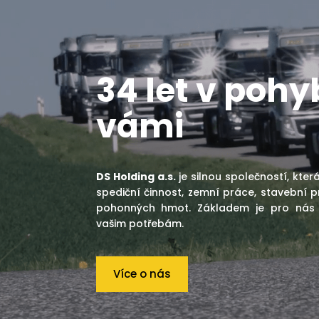
34
let v pohy
vámi
DS Holding a.s.
je silnou společností, kte
spediční činnost, zemní práce, stavební pr
pohonných hmot. Základem je pro nás
vašim potřebám.
Více o nás