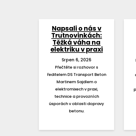
Napsali o nás v
Trutnovinkách:
Těžká váha na
elektriku v praxi
Srpen 6, 2026
Přečtěte si rozhovor s
ředitelem DS Transport Beton
Martinem Sajdlem o
elektromixech v praxi,
p
technice a provozních
úsporách v oblasti dopravy
betonu.