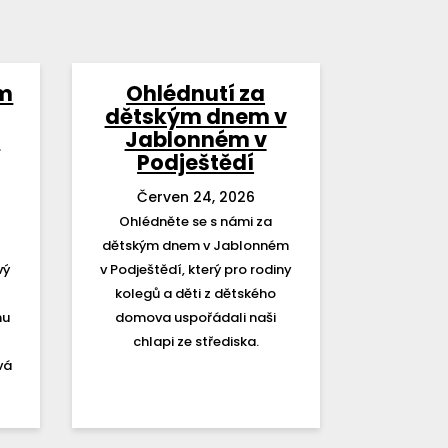
em
Ohlédnutí za
dětským dnem v
á
Jablonném v
Podještědí
Červen 24, 2026
Ohlédněte se s námi za
m
dětským dnem v Jablonném
vý
v Podještědí, který pro rodiny
kolegů a děti z dětského
hu
domova uspořádali naši
chlapi ze střediska.
vá