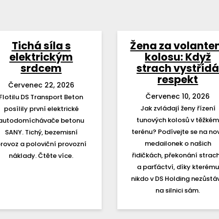
Tichá síla s
Žena za volant
elektrickým
kolosu: Když
srdcem
strach vystříd
respekt
Červenec 22, 2026
Červenec 10, 2026
Flotilu DS Transport Beton
Jak zvládají ženy řízení
posílily první elektrické
tunových kolosů v těžké
autodomíchávače betonu
terénu? Podívejte se na no
SANY. Tichý, bezemisní
medailonek o našich
rovoz a poloviční provozní
řidičkách, překonání strac
náklady. Čtěte více.
a parťáctví, díky kterému
nikdo v DS Holding nezůstá
na silnici sám.