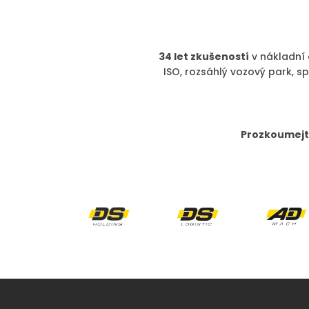
34 let zkušeností
v nákladní
ISO, rozsáhlý vozový park, s
Prozkoumejte