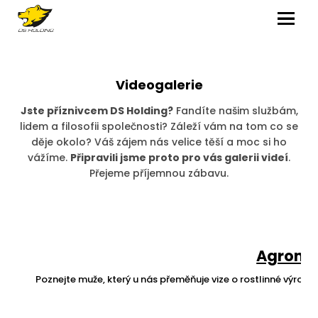
MENU
Videogalerie
Jste příznivcem DS Holding?
Fandíte našim službám,
lidem a filosofii společnosti? Záleží vám na tom co se
děje okolo? Váš zájem nás velice těší a moc si ho
vážíme.
Připravili jsme proto pro vás galerii videí
.
Přejeme příjemnou zábavu.
Agron
Poznejte muže, který u nás přeměňuje vize o rostlinné výro