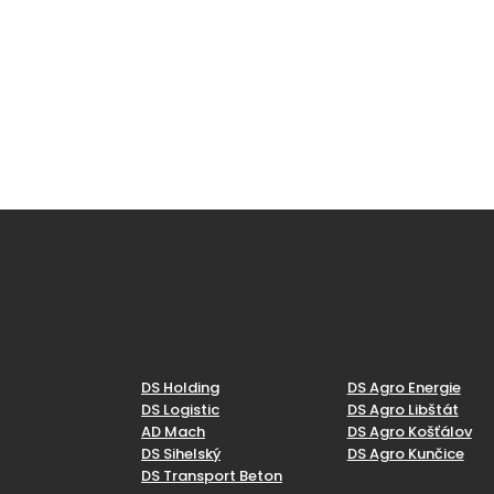
DS Holding
DS Agro Energie
DS Logistic
DS Agro Libštát
AD Mach
DS Agro Košťálov
DS Sihelský
DS Agro Kunčice
DS Transport Beton