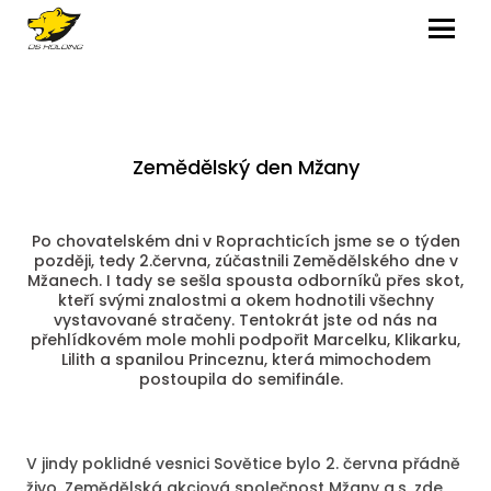
MENU
Zemědělský den Mžany
Po chovatelském dni v Roprachticích jsme se o týden
později, tedy 2.června, zúčastnili Zemědělského dne v
Mžanech. I tady se sešla spousta odborníků přes skot,
kteří svými znalostmi a okem hodnotili všechny
vystavované stračeny. Tentokrát jste od nás na
přehlídkovém mole mohli podpořit Marcelku, Klikarku,
Lilith a spanilou Princeznu, která mimochodem
postoupila do semifinále.
V jindy poklidné vesnici Sovětice bylo 2. června přádně
živo. Zemědělská akciová společnost Mžany a.s. zde