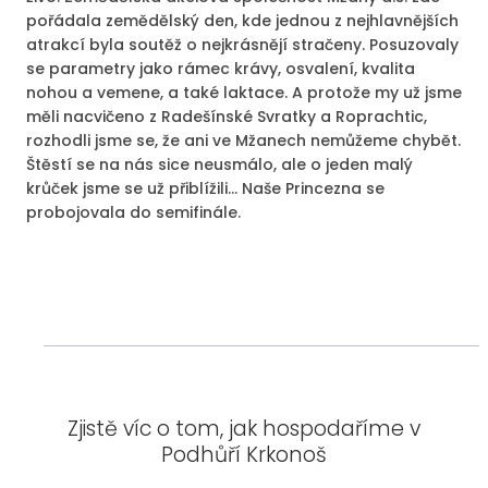
pořádala zemědělský den, kde jednou z nejhlavnějších
atrakcí byla soutěž o nejkrásnějí stračeny. Posuzovaly
se parametry jako rámec krávy, osvalení, kvalita
nohou a vemene, a také laktace. A protože my už jsme
měli nacvičeno z Radešínské Svratky a Roprachtic,
rozhodli jsme se, že ani ve Mžanech nemůžeme chybět.
Štěstí se na nás sice neusmálo, ale o jeden malý
krůček jsme se už přiblížili... Naše Princezna se
probojovala do semifinále.
Zjistě víc o tom, jak hospodaříme v
Podhůří Krkonoš