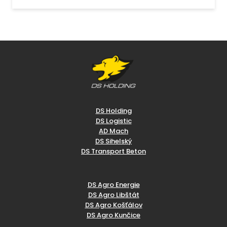
DS Holding
DS Logistic
AD Mach
DS Sihelský
DS Transport Beton
DS Agro Energie
DS Agro Libštát
DS Agro Košťálov
DS Agro Kunčice