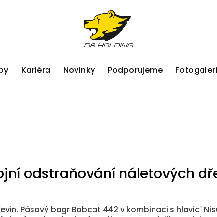
by
Kariéra
Novinky
Podporujeme
Fotogaler
ojní odstraňování náletových dř
evin. Pásový bagr Bobcat 442 v kombinaci s hlavicí Nis