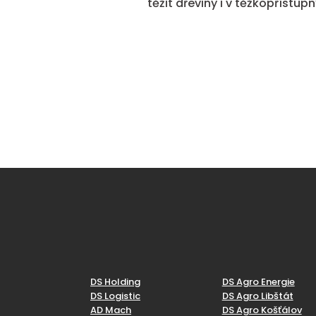
těžit dřeviny i v těžkopříst
DS Holding
DS Agro Energie
DS Logistic
DS Agro Libštát
AD Mach
DS Agro Košťálov