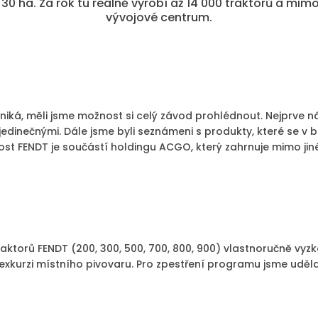
0 ha. Za rok tu reálně vyrobí až 14 000 traktorů a mim
vývojové centrum.
zniká, měli jsme možnost si celý závod prohlédnout. Nejprve 
jedinečnými. Dále jsme byli seznámeni s produkty, které se v 
ost FENDT je součástí holdingu ACGO, který zahrnuje mimo jin
traktorů FENDT (200, 300, 500, 700, 800, 900) vlastnoručně vyz
a exkurzi místního pivovaru. Pro zpestření programu jsme uděl