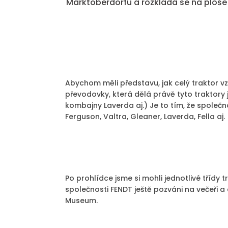
Marktoberdorfu a rozkládá se na ploše 3
Abychom měli představu, jak celý traktor v
převodovky, která dělá právě tyto traktory 
kombajny Laverda aj.) Je to tím, že společn
Ferguson, Valtra, Gleaner, Laverda, Fella aj.
Po prohlídce jsme si mohli jednotlivé třídy 
společnosti FENDT ještě pozváni na večeři 
Museum.