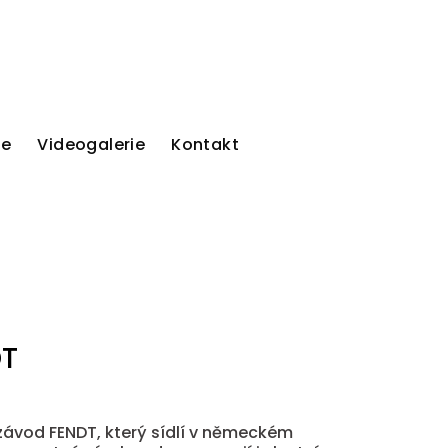
ie
Videogalerie
Kontakt
DT
ní závod FENDT, který sídlí v německém