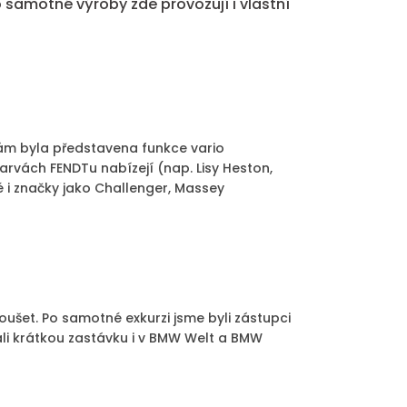
o samotné výroby zde provozují i vlastní
nám byla představena funkce vario
barvách FENDTu nabízejí (nap. Lisy Heston,
é i značky jako Challenger, Massey
koušet. Po samotné exkurzi jsme byli zástupci
ali krátkou zastávku i v BMW Welt a BMW