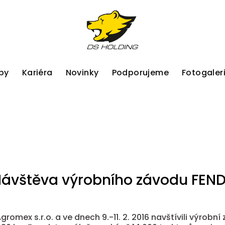
by
Kariéra
Novinky
Podporujeme
Fotogaler
ávštěva výrobního závodu FEN
gromex s.r.o. a ve dnech 9.-11. 2. 2016 navštívili výrob