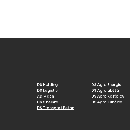
DS Holding
DS Agro Energie
DS Logistic
DS Agro Libštát
AD Mach
DS Agro Košťálov
DS Sihelský
DS Agro Kunčice
DS Transport Beton