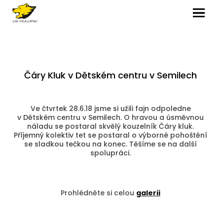
MENU
Čáry Kluk v Dětském centru v Semilech
Ve čtvrtek 28.6.18 jsme si užili fajn odpoledne
v Dětském centru v Semilech. O hravou a úsměvnou
náladu se postaral skvělý kouzelník Čáry kluk.
Příjemný kolektiv tet se postaral o výborné pohoštění
se sladkou tečkou na konec. Těšíme se na další
spolupráci.
Prohlédněte si celou
galerii