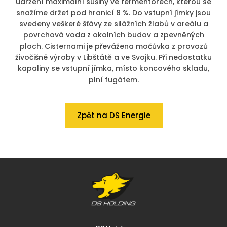
udržení maximální sušiny ve fermentorech, kterou se
snažíme držet pod hranicí 8 %. Do vstupní jímky jsou
svedeny veškeré šťávy ze silážních žlabů v areálu a
povrchová voda z okolních budov a zpevněných
ploch. Cisternami je převážena močůvka z provozů
živočišné výroby v Libštátě a ve Svojku. Při nedostatku
kapaliny se vstupní jímka, místo koncového skladu,
plní fugátem.
Zpět na DS Energie