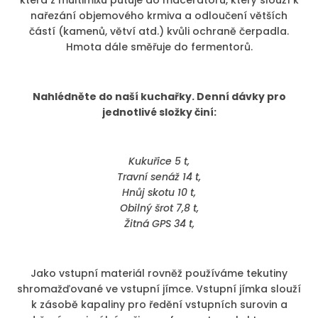
která z multimixu putuje do macerátoru, který slouží k
nařezání objemového krmiva a odloučení větších
částí (kamenů, větví atd.) kvůli ochraně čerpadla.
Hmota dále směřuje do fermentorů.
Nahlédněte do naší kuchařky. Denní dávky pro
jednotlivé složky činí:
Kukuřice 5 t,
Travní senáž 14 t,
Hnůj skotu 10 t,
Obilný šrot 7,8 t,
Žitná GPS 34 t,
Jako vstupní materiál rovněž používáme tekutiny
shromažďované ve vstupní jímce. Vstupní jímka slouží
k zásobě kapaliny pro ředění vstupních surovin a