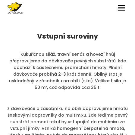
MENU
Vstupní suroviny
Kukuřičnou siláž, travní senáž a hovězí hnůj
přepravujeme do dávkovače pevných substrátů, kde
dochází k částečnému promíchání hmoty. Plnění
dávkovače probíhá 2-3 krát denně. Obilný šrot je
uskladněný v zásobníku na obilí (silo). Velikost sila je
50 m³, což odpovídá cca 35 t.
Z dávkovače a zásobníku na obilí dopravujeme hmotu
šnekovými dopravníky do multimixu. Zde ředíme pevný
substrát pomocí tekutiny vstupující do multimixu ze
vstupní jímky. Vzniká homogenní čerpatelná hmota,