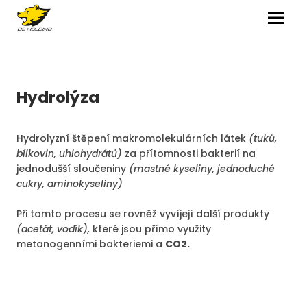
MENU
Hydrolýza
Hydrolyzní štěpení makromolekulárních látek
(tuků,
bílkovin, uhlohydrátů)
za přítomnosti bakterií na
jednodušší sloučeniny
(mastné kyseliny, jednoduché
cukry, aminokyseliny)
Při tomto procesu se rovněž vyvíjejí další produkty
(acetát, vodík),
které jsou přímo využity
metanogenními bakteriemi a
CO2.