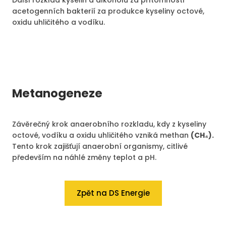
acetogenních bakterií za produkce kyseliny octové,
oxidu uhličitého a vodíku.
Metanogeneze
Závěrečný krok anaerobního rozkladu, kdy z kyseliny
octové, vodíku a oxidu uhličitého vzniká methan
(CH₄).
Tento krok zajišťují anaerobní organismy, citlivé
především na náhlé změny teplot a pH.
Zpět na DS Energie