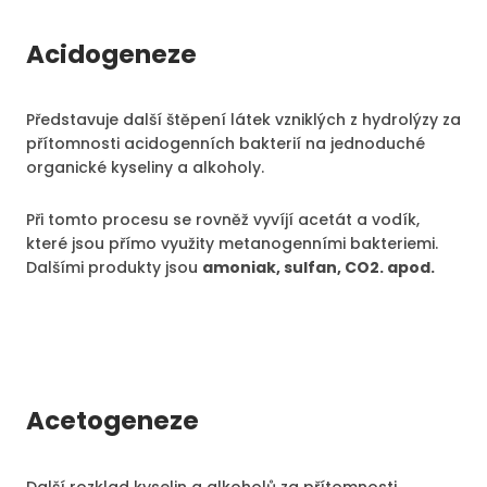
Acidogeneze
Představuje další štěpení látek vzniklých z hydrolýzy za
přítomnosti acidogenních bakterií na jednoduché
organické kyseliny a alkoholy.
Při tomto procesu se rovněž vyvíjí acetát a vodík,
které jsou přímo využity metanogenními bakteriemi.
Dalšími produkty jsou
amoniak, sulfan, CO2. apod.
Acetogeneze
Další rozklad kyselin a alkoholů za přítomnosti