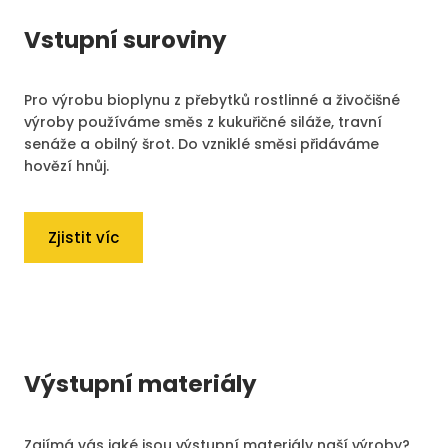
Vstupní suroviny
Pro výrobu bioplynu z přebytků rostlinné a živočišné
výroby používáme směs z kukuřičné siláže, travní
senáže a obilný šrot. Do vzniklé směsi přidáváme
hovězí hnůj.
Zjistit víc
Výstupní materiály
Zajímá vás jaké jsou výstupní materiály naší výroby?