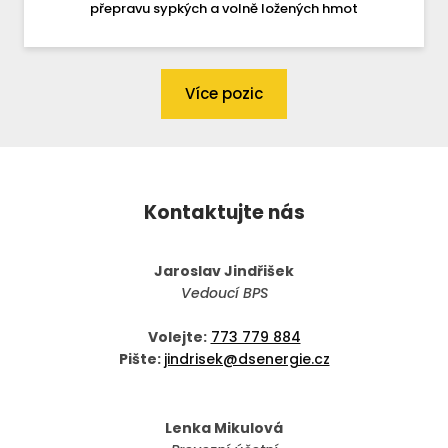
přepravu sypkých a volně ložených hmot
Více pozic
Kontaktujte nás
Jaroslav Jindřišek
Vedoucí BPS
Volejte:
773 779 884
Pište:
jindrisek@dsenergie.cz
Lenka Mikulová