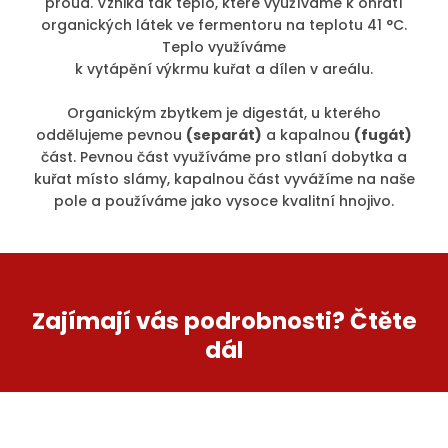
proud. Vzniká tak teplo, které využíváme k ohřátí
organických látek ve fermentoru na teplotu 41 °C.
Teplo využíváme
k vytápění výkrmu kuřat a dílen v areálu.
Organickým zbytkem je digestát, u kterého
oddělujeme pevnou
(separát)
a kapalnou
(fugát)
část. Pevnou část využíváme pro stlaní dobytka a
kuřat místo slámy, kapalnou část vyvážíme na naše
pole a používáme jako vysoce kvalitní hnojivo.
Zajímají vás podrobnosti? Čtěte
dál