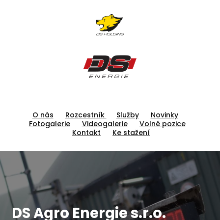
O nás
Rozcestník
Služby
Novinky
Fotogalerie
Videogalerie
Volné pozice
Kontakt
Ke stažení
DS Agro Energie s.r.o.