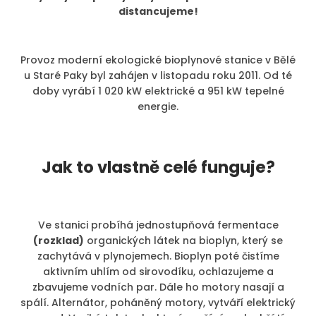
distancujeme!
Provoz moderní ekologické bioplynové stanice v Bělé
u Staré Paky byl zahájen v listopadu roku 2011. Od té
doby vyrábí 1 020 kW elektrické a 951 kW tepelné
energie.
Jak to vlastně celé funguje?
Ve stanici probíhá jednostupňová fermentace
(rozklad)
organických látek na bioplyn, který se
zachytává v plynojemech. Bioplyn poté čistíme
aktivním uhlím od sirovodíku, ochlazujeme a
zbavujeme vodních par. Dále ho motory nasají a
spálí. Alternátor, poháněný motory, vytváří elektrický