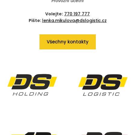
Provozní účetní
Volejte:
770 197 777
Pište:
lenka.mikulova@dslogistic.cz
Všechny kontakty