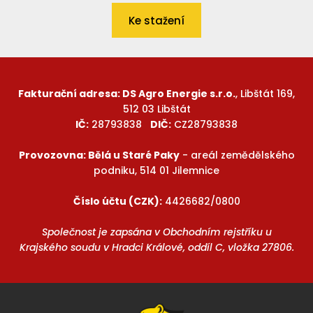
Ke stažení
Fakturační adresa: DS Agro Energie s.r.o.
, Libštát 169,
512 03 Libštát
IČ:
28793838
DIČ:
CZ28793838
Provozovna: Bělá u Staré Paky
- areál zemědělského
podniku, 514 01 Jilemnice
Číslo účtu (CZK):
4426682/0800
Společnost je zapsána v Obchodním rejstříku u
Krajského soudu v Hradci Králové, oddíl C, vložka 27806.