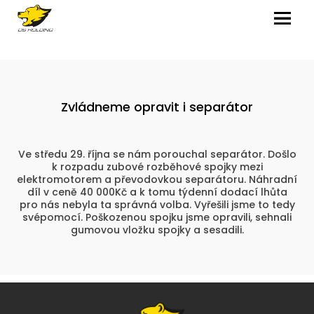
MENU
Zvládneme opravit i separátor
Ve středu 29. října se nám porouchal separátor. Došlo
k rozpadu zubové rozběhové spojky mezi
elektromotorem a převodovkou separátoru. Náhradní
díl v ceně 40 000Kč a k tomu týdenní dodací lhůta
pro nás nebyla ta správná volba. Vyřešili jsme to tedy
svépomocí. Poškozenou spojku jsme opravili, sehnali
gumovou vložku spojky a sesadili.