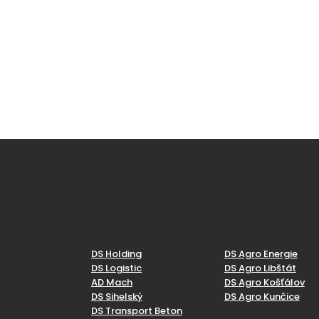
DS Holding
DS Agro Energie
DS Logistic
DS Agro Libštát
AD Mach
DS Agro Košťálov
DS Sihelský
DS Agro Kunčice
DS Transport Beton