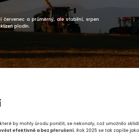
í červenec a průměrný, ale stabilní, srpen
lizeň plodin.
í
 které by mohly úrodu poničit, se nekonaly, což umožnilo sklid
ovést efektivně a bez přerušení.
Rok 2025 se tak zapíše jako