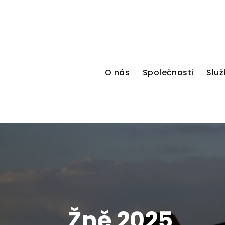
O nás
Společnosti
Služ
Žně 2025