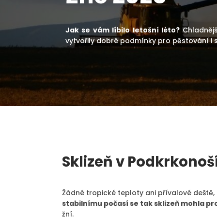
Jak se vám líbilo letošní léto?
Chladnějš
vytvořily dobré podmínky pro pěstování i sk
Sklizeň v Podkrkonoš
Žádné tropické teploty ani přívalové deště,
stabilnímu počasí se tak sklizeň mohla pr
žní.