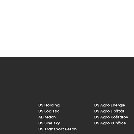
DS Holding
DS Agro Energie
DS Logistic
DS Agro Libštát
AD Mach
DS Agro Košťálov
DS Sihelský
DS Agro Kunčice
DS Transport Beton