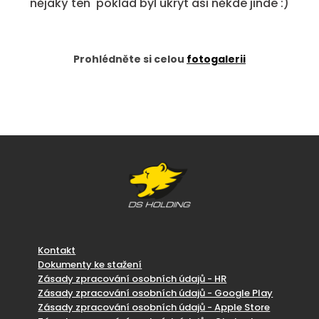
nějaký ten poklad byl ukryt asi někde jinde :)
Prohlédněte si celou
fotogalerii
Kontakt
Dokumenty ke stažení
Zásady zpracování osobních údajů - HR
Zásady zpracování osobních údajů - Google Play
Zásady zpracování osobních údajů - Apple Store