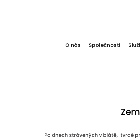
O nás
Společnosti
Služ
Zemn
Po dnech strávených v blátě, tvrdé pr