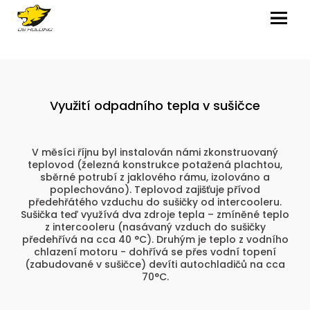
MENU
Využití odpadního tepla v sušičce
V měsíci říjnu byl instalován námi zkonstruovaný
teplovod (železná konstrukce potažená plachtou,
sběrné potrubí z jaklového rámu, izolováno a
poplechováno). Teplovod zajišťuje přívod
předehřátého vzduchu do sušičky od intercooleru.
Sušička teď využívá dva zdroje tepla – zmíněné teplo
z intercooleru (nasávaný vzduch do sušičky
předehřívá na cca 40 °C). Druhým je teplo z vodního
chlazení motoru - dohřívá se přes vodní topení
(zabudované v sušičce) devíti autochladičů na cca
70°C.