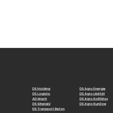
DS Holding
DS Agro Energie
DS Logistic
DS Agro Libštát
AD Mach
DS Agro Košťálov
DS Sihelský
DS Agro Kunčice
DS Transport Beton