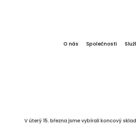
O nás
Společnosti
Služ
V úterý 15. března jsme vybírali koncový skla