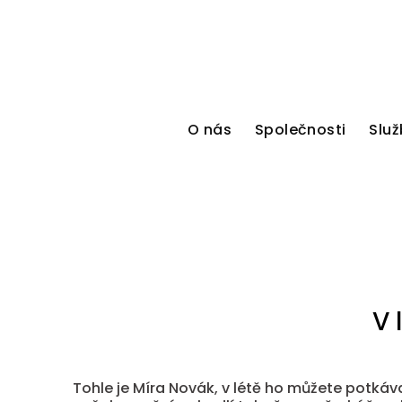
O nás
Společnosti
Služ
V 
Tohle je Míra Novák, v létě ho můžete potkáv