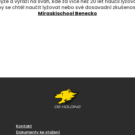
že a vyráží na svah, kde za více než 20 let naučil lyžo
by se chtěl naučit lyžovat nebo své dosavadní zkušen
Miraskischool Benecko
Kontakt
Dokumenty ke stažení