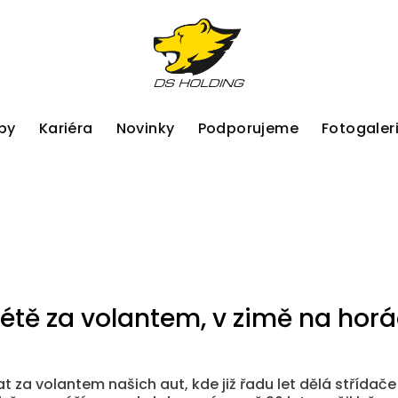
by
Kariéra
Novinky
Podporujeme
Fotogaler
létě za volantem, v zimě na hor
at za volantem našich aut, kde již řadu let dělá stříd