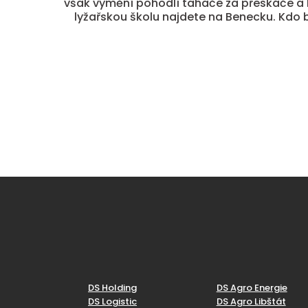
však vymění pohodlí tahače za přeskáče a ly
lyžařskou školu najdete na Benecku. Kdo 
DS Holding
DS Agro Energie
DS Logistic
DS Agro Libštát