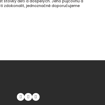
vat stovky dětí a dospělých. Jeho půjčovnu a
osti zdokonalit, jednoznačně doporučujeme