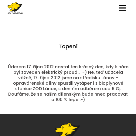
MENU
Topení
Úderem 17. října 2012 nastal ten krásný den, kdy k nám
byl zaveden elektrický proud... :-) Ne, teď už zcela
vážně, 17. října 2012 jsme na středisku Lánov -
opravárenské dílny spustili vytápění z bioplynové
stanice ZOD Lánov, s denním odběrem cca 6 Gj.
Doufáme, že se našim dílenským bude hned pracovat
o 100 % lépe :-)