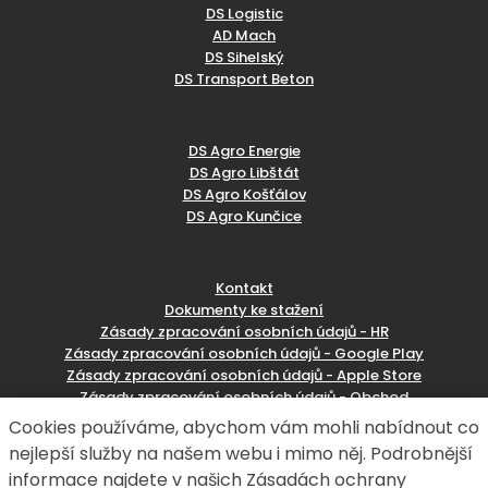
DS Logistic
AD Mach
DS Sihelský
DS Transport Beton
DS Agro Energie
DS Agro Libštát
DS Agro Košťálov
DS Agro Kunčice
Kontakt
Dokumenty ke stažení
Zásady zpracování osobních údajů - HR
Zásady zpracování osobních údajů - Google Play
Zásady zpracování osobních údajů - Apple Store
Zásady zpracování osobních údajů - Obchod
Reklamační formulář
Cookies používáme, abychom vám mohli nabídnout co
nejlepší služby na našem webu i mimo něj. Podrobnější
informace najdete v našich Zásadách ochrany