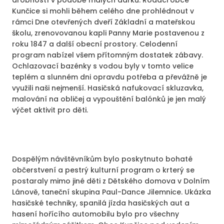
Kunčice si mohli během celého dne prohlédnout v
rámci Dne otevřených dveří Základní a mateřskou
školu, zrenovovanou kapli Panny Marie postavenou z
roku 1847 a další obecní prostory. Celodenní
program nabízel všem přítomným dostatek zábavy.
Ochlazovací bazénky s vodou byly v tomto velice
teplém a slunném dni opravdu potřeba a převážně je
využili naši nejmenší. Hasičská nafukovací skluzavka,
malování na obličej a vypouštění balónků je jen malý
výčet aktivit pro děti.
Dospělým návštěvníkům bylo poskytnuto bohaté
občerstvení a pestrý kulturní program o krterý se
postaraly mimo jiné děti z Dětského domova v Dolním
Lánově, taneční skupina Paul-Dance Jilemnice. Ukázka
hasičské techniky, spanilá jízda hasičských aut a
hasení hořícího automobilu bylo pro všechny