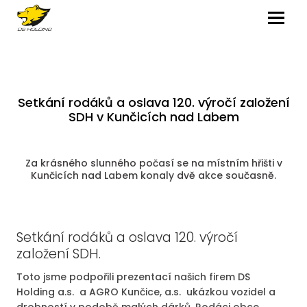
MENU
Setkání rodáků a oslava 120. výročí založení
SDH v Kunčicích nad Labem
Za krásného slunného počasí se na místním hřišti v
Kunčicích nad Labem konaly dvě akce současně.
Setkání rodáků a oslava 120. výročí
založení SDH.
Toto jsme podpořili prezentací našich firem DS
Holding a.s. a AGRO Kunčice, a.s. ukázkou vozidel a
drobností v podobě malých dárků. Rodáci obce