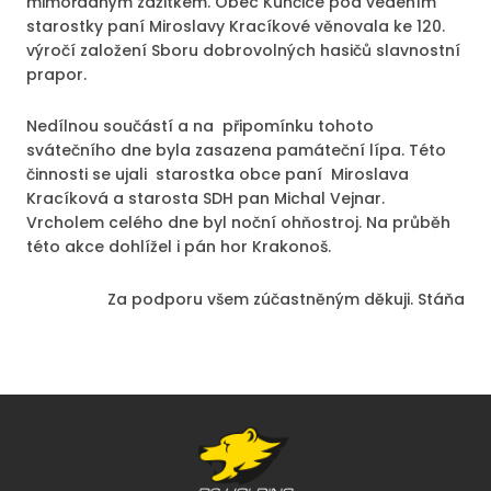
mimořádným zážitkem. Obec Kunčice pod vedením
starostky paní Miroslavy Kracíkové věnovala ke 120.
výročí založení Sboru dobrovolných hasičů slavnostní
prapor.
Nedílnou součástí a na připomínku tohoto
svátečního dne byla zasazena památeční lípa. Této
činnosti se ujali starostka obce paní Miroslava
Kracíková a starosta SDH pan Michal Vejnar.
Vrcholem celého dne byl noční ohňostroj. Na průběh
této akce dohlížel i pán hor Krakonoš.
Za podporu všem zúčastněným děkuji. Stáňa