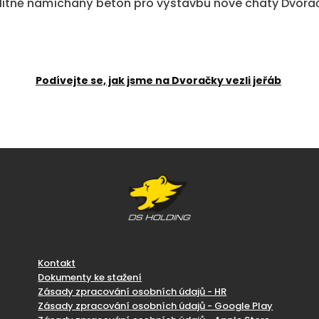
litně namíchaný beton pro výstavbu nové chaty Dvora
Podívejte se, jak jsme na Dvoračky vezli jeřáb
Kontakt
Dokumenty ke stažení
Zásady zpracování osobních údajů - HR
Zásady zpracování osobních údajů - Google Play