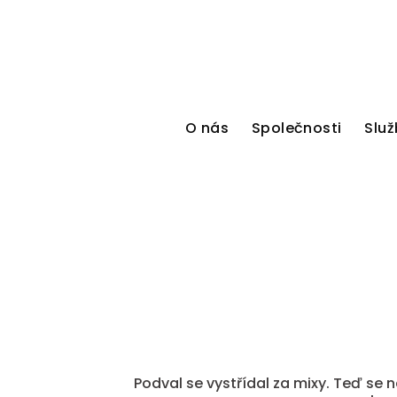
O nás
Společnosti
Služ
Podval se vystřídal za mixy. Teď se 