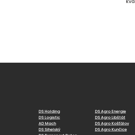
kva
DS Holding
DS Agro Energie
DS Logistic
DS Agro Libštát
AD Mach
DS Agro Košťálov
DS Sihelský
DS Agro Kunčice