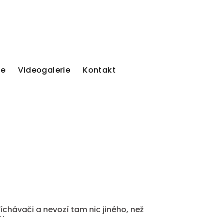
ie
Videogalerie
Kontakt
íchávači a nevozí tam nic jiného, než