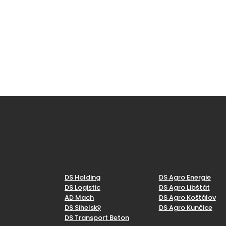
DS Holding
DS Agro Energie
DS Logistic
DS Agro Libštát
AD Mach
DS Agro Košťálov
DS Sihelský
DS Agro Kunčice
DS Transport Beton