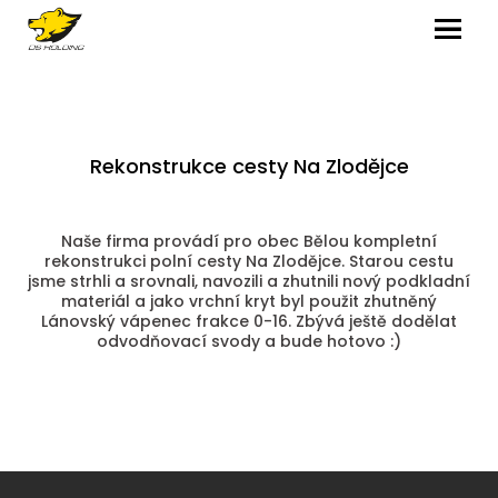
MENU
Rekonstrukce cesty Na Zlodějce
Naše firma provádí pro obec Bělou kompletní
rekonstrukci polní cesty Na Zlodějce. Starou cestu
jsme strhli a srovnali, navozili a zhutnili nový podkladní
materiál a jako vrchní kryt byl použit zhutněný
Lánovský vápenec frakce 0-16. Zbývá ještě dodělat
odvodňovací svody a bude hotovo :)