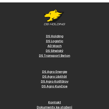
DS Holding
DS Logistic
AD Mach
DS Sihelský
DS Transport Beton
DS Agro Energie
DS Agro Libštát
DS Agro Košťálov
DS Agro Kunčice
Kontakt
Dokumenty ke stažení