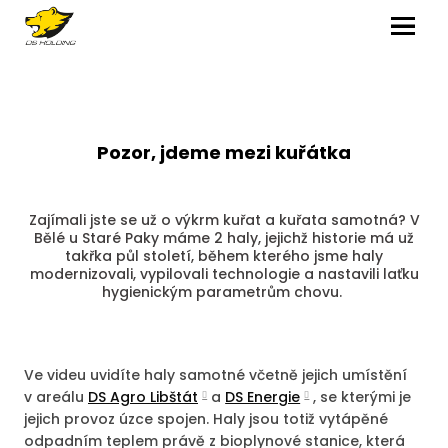
MENU
Pozor, jdeme mezi kuřátka
Zajímali jste se už o výkrm kuřat a kuřata samotná? V
Bělé u Staré Paky máme 2 haly, jejichž historie má už
takřka půl století, během kterého jsme haly
modernizovali, vypilovali technologie a nastavili laťku
hygienickým parametrům chovu.
Ve videu uvidíte haly samotné včetně jejich umístění
v areálu
DS Agro Libštát
a
DS Energie
, se kterými je
jejich provoz úzce spojen. Haly jsou totiž vytápěné
odpadním teplem právě z bioplynové stanice, která