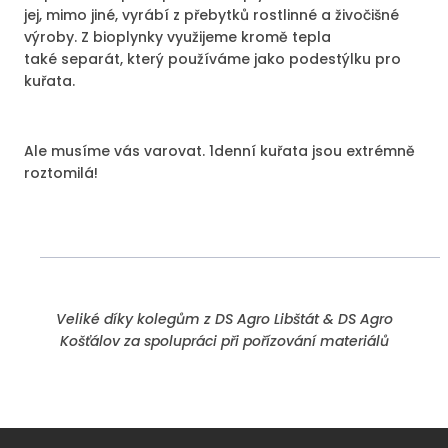
jej, mimo jiné, vyrábí z přebytků rostlinné a živočišné
výroby. Z bioplynky využijeme kromě tepla
také separát, který používáme jako podestýlku pro
kuřata.
Ale musíme vás varovat. 1denní kuřata jsou extrémně
roztomilá!
Veliké díky kolegům z DS Agro Libštát & DS Agro
Košťálov za spolupráci při pořízování materiálů