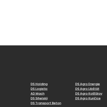
DS Holding
DS Agro Energie
DS Logistic
DS Agro Libštát
AD Mach
DS Agro Košťálov
DS Sihelský
DS Agro Kunčice
DS Transport Beton