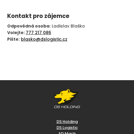
Kontakt pro zájemce
Odpovědná osoba:
Ladislav Blaško
Volejte:
777 217 086
Pište:
blasko@dslogistic.cz
DS Holding
DS Logistic
AD Mach