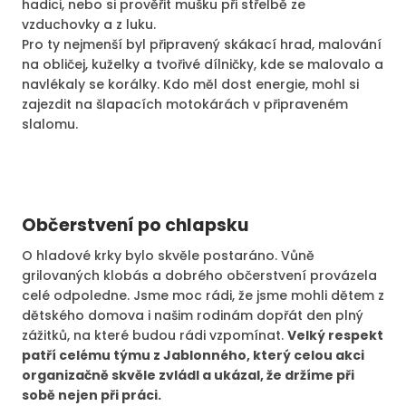
hadici, nebo si prověřit mušku při střelbě ze
vzduchovky a z luku.
Pro ty nejmenší byl připravený skákací hrad, malování
na obličej, kuželky a tvořivé dílničky, kde se malovalo a
navlékaly se korálky. Kdo měl dost energie, mohl si
zajezdit na šlapacích motokárách v připraveném
slalomu.
Občerstvení po chlapsku
O hladové krky bylo skvěle postaráno. Vůně
grilovaných klobás a dobrého občerstvení provázela
celé odpoledne. Jsme moc rádi, že jsme mohli dětem z
dětského domova i našim rodinám dopřát den plný
zážitků, na které budou rádi vzpomínat.
Velký respekt
patří celému týmu z Jablonného, který celou akci
organizačně skvěle zvládl a ukázal, že držíme při
sobě nejen při práci.