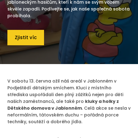
jabloneckým hasičům, kteří k nám se svým vozem
skvěle zapadli. Podívejte se, jak naše společná sobota
probíhala.
Zjistit víc
V sobotu 13. června ožil náš areál v Jablonném v
Podještědí dětským smíchem. Kluci z místního
střediska uspořádali den plný zážitků nejen pro děti
našich zaměstnanců, ale také pro
kluky a holky z
Dětského domova v Jablonném
. Celá akce se nesla v
neformálním, tátovském duchu – pořádná porce
techniky, soutěží a dobrého jídla.