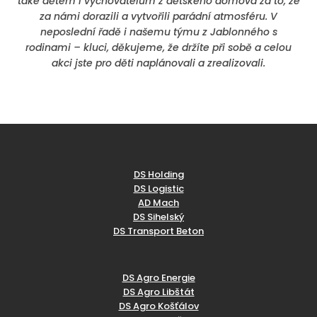
také dětem i vychovatelům z dětského domova za to, že
za námi dorazili a vytvořili parádní atmosféru. V
neposlední řadě i našemu týmu z Jablonného s
rodinami – kluci, děkujeme, že držíte při sobě a celou
akci jste pro děti naplánovali a zrealizovali.
DS Holding
DS Logistic
AD Mach
DS Sihelský
DS Transport Beton
DS Agro Energie
DS Agro Libštát
DS Agro Košťálov