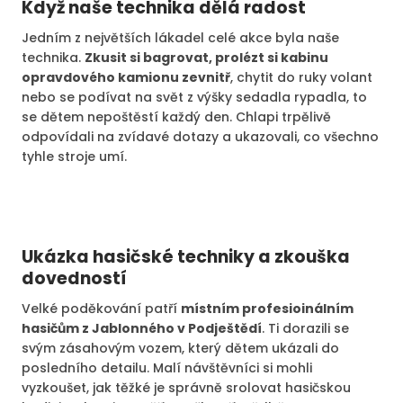
Když naše technika dělá radost
Jedním z největších lákadel celé akce byla naše
technika.
Zkusit si bagrovat, prolézt si kabinu
opravdového kamionu zevnitř
, chytit do ruky volant
nebo se podívat na svět z výšky sedadla rypadla, to
se dětem nepoštěstí každý den. Chlapi trpělivě
odpovídali na zvídavé dotazy a ukazovali, co všechno
tyhle stroje umí.
Ukázka hasičské techniky a zkouška
dovedností
Velké poděkování patří
místním profesioinálním
hasičům z Jablonného v Podještědí
. Ti dorazili se
svým zásahovým vozem, který dětem ukázali do
posledního detailu. Malí návštěvníci si mohli
vyzkoušet, jak těžké je správně srolovat hasičskou