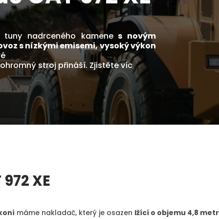
í tuny nadrceného kamene
s novým
voz s nízkými emisemi, vysoký výkon
ré
hromný stroj přináší. Zjistěte víc
 972 XE
koní
máme nakladač, který je osazen
lžící o objemu 4,8 met