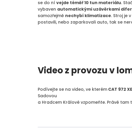
se do ní
vejde téměř 10 tun materiálu
. St
vybaven
automatickými uzávěrkami difer
samozřejmě
nechybí klimatizace
. Stroj je
postavili, nebo zaparkovali auto, tak se ner
Video z provozu v lo
Podívejte se na video, ve kterém
CAT 972 XE
Sadovou
a Hradcem Králové vzpomeňte. Právě tam tot