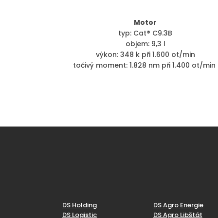
Motor
typ: Cat® C9.3B
objem: 9,3 l
výkon: 348 k při 1.600 ot/min
točivý moment: 1.828 nm při 1.400 ot/min
DS Holding
DS Agro Energie
DS Logistic
DS Agro Libštát