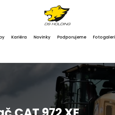
by
Kariéra
Novinky
Podporujeme
Fotogaler
č CAT 972 XE