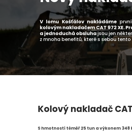
V lomu Košťálov nakládáme
prvn
kolovým nakladačem CAT 972 XE. Pro
a jednoduchá obsluha
jsou jen někte
z mnoha benefitů, které s sebou tento o
Kolový nakladač CAT
S hmotností téměř 25 tun a výkonem 348 