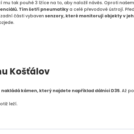
ačí mu tak pouhé 3 lžíce na to, aby naložil návěs. Oproti na
enciálů. Tím šetří pneumatiky
a celé převodové ústrojí. Př
 v zadní části vybaven
senzory, které monitorují objekty v jeh
ozjede.
mu Košťálov
 nakládá kámen, který najdete například dálnici D35
. Až p
iž leží.