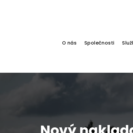
O nás
Společnosti
Služ
Nový naklada