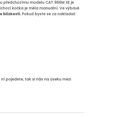
šemu předchozímu modelu CAT 966M XE je
edchozí kočka je měla manuální. Ve výbavě
o blízkosti
. Pokud byste se za nakladač
o ní pojedete, tak si nás na úseku mezi