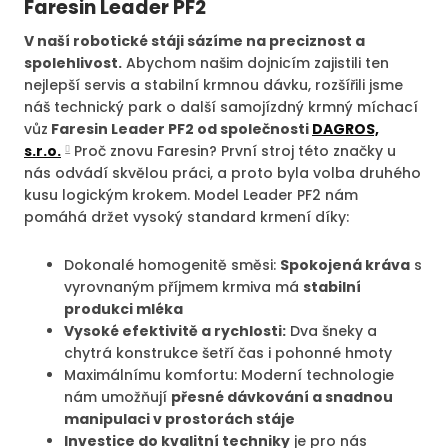
Faresin Leader PF2
V naší robotické stáji sázíme na preciznost a
spolehlivost.
Abychom našim dojnicím zajistili ten
nejlepší servis a stabilní krmnou dávku, rozšířili jsme
náš technický park o další samojízdný krmný míchací
vůz
Faresin Leader PF2 od společnosti
DAGROS,
s.r.o.
Proč znovu Faresin? První stroj této značky u
nás odvádí skvělou práci, a proto byla volba druhého
kusu logickým krokem. Model Leader PF2 nám
pomáhá držet vysoký standard krmení díky:
Dokonalé homogenitě směsi:
Spokojená kráva
s
vyrovnaným příjmem krmiva má
stabilní
produkci mléka
Vysoké efektivitě a rychlosti:
Dva šneky a
chytrá konstrukce šetří čas i pohonné hmoty
Maximálnímu komfortu: Moderní technologie
nám umožňují
přesné dávkování a snadnou
manipulaci v prostorách stáje
Investice do kvalitní techniky
je pro nás