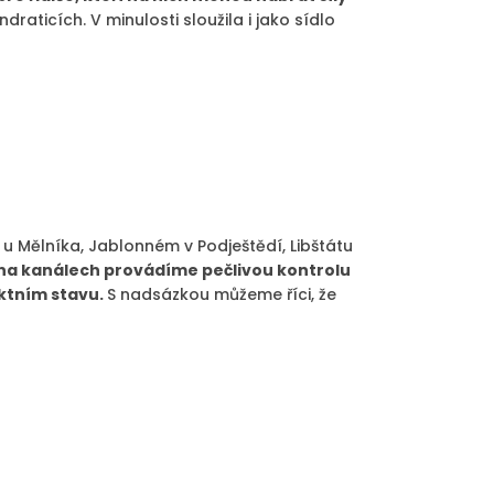
aticích. V minulosti sloužila i jako sídlo
i u Mělníka, Jablonném v Podještědí, Libštátu
 na kanálech provádíme pečlivou kontrolu
ektním stavu.
S nadsázkou můžeme říci, že