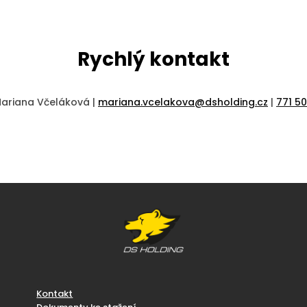
Rychlý kontakt
Mariana Včeláková |
mariana.vcelakova@dsholding.cz
|
771 5
Kontakt