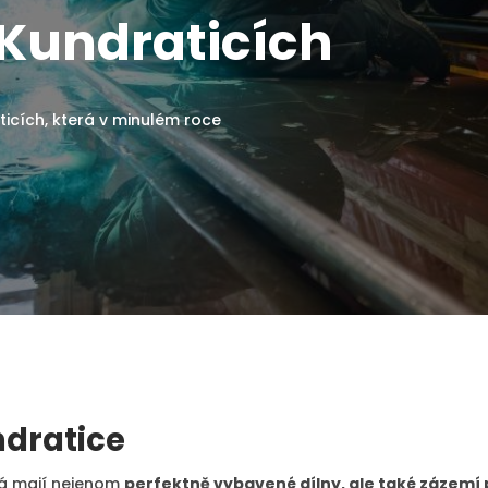
 Kundraticích
ticích, která v minulém roce
ndratice
rá mají nejenom
perfektně vybavené dílny, ale také zázemí p