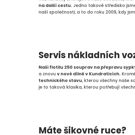
na další cestu.
Jedno takové středisko jsme 
naší společnosti, a to do roku 2009, kdy js
Servis nákladních vo
Naši flotilu 250 souprav na přepravu syp
a znovu
v nové dílně v Kundraticích.
Kromě
technického stavu
, kterou všechny naše s
je to taková klasika, kterou potřebují všec
Máte šikovné ruce?