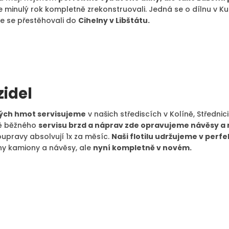
minulý rok kompletně zrekonstruovali. Jedná se o dílnu v Kundr
me se přestěhovali do
Cihelny v Libštátu.
zidel
kých hmot servisujeme
v našich střediscích v Kolíně, Střednic
 běžného
servisu brzd a náprav zde opravujeme návěsy a
oupravy absolvují 1x za měsíc.
Naši flotilu udržujeme v perf
hny kamiony a návěsy, ale
nyní kompletně v novém.