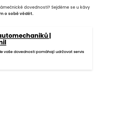
a zámečnické dovednosti? Sejděme se u kávy
ám o sobě vědět.
automechaniků |
il
de vaše dovednosti pomáhají udržovat servis