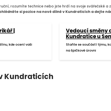
zruční, rozumíte technice nebo jste hrdí na svoje svářečské 
ohlédněte si pozice na nové dílně v Kundraticích a dejte n
ikář |
Vedoucí směny 
Kundratice u Sem
ílnu, kde ocení vaši
Staňte se součástí týmu, k
na špičkové úrovni
 v Kundraticích