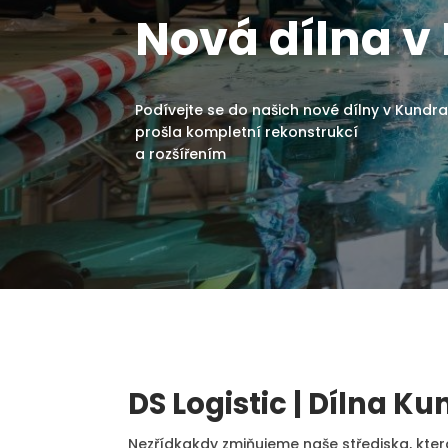
Nová dílna v
Podívejte se do našich nové dílny v Kundra
prošla kompletní rekonstrukcí
a rozšířením
DS Logistic | Dílna Ku
Nezřídkakdy zmiňujeme naše střediska, kte