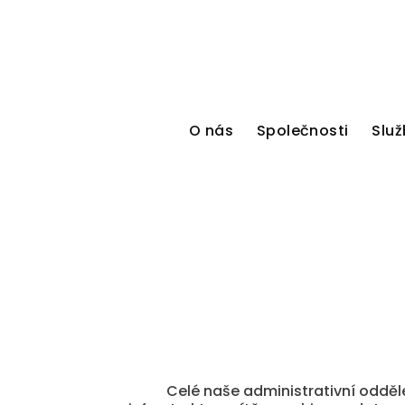
O nás
Společnosti
Služ
Celé naše administrativní odděle