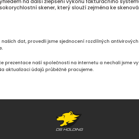
 výhledem na další zlepšení výkonu fakturačního systému
sokorychlostní skener, který slouží zejména ke skenová
 našich dat, provedli jsme sjednocení rozdílných antivirovýc
e.
ýče prezentace naší společnosti na internetu a nechali jsme 
 Na aktualizaci údajů průběžně pracujeme.