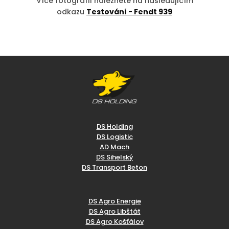
Více fotografií naleznete na následujícím
odkazu
Testování - Fendt 939
DS Holding
DS Logistic
AD Mach
DS Sihelský
DS Transport Beton
DS Agro Energie
DS Agro Libštát
DS Agro Košťálov