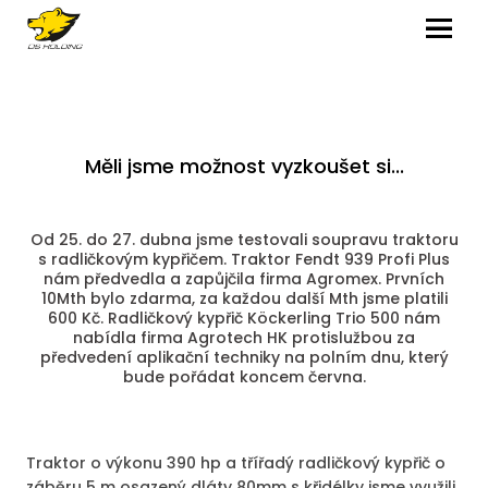
MENU
Měli jsme možnost vyzkoušet si...
Od 25. do 27. dubna jsme testovali soupravu traktoru
s radličkovým kypřičem. Traktor Fendt 939 Profi Plus
nám předvedla a zapůjčila firma Agromex. Prvních
10Mth bylo zdarma, za každou další Mth jsme platili
600 Kč. Radličkový kypřič Köckerling Trio 500 nám
nabídla firma Agrotech HK protislužbou za
předvedení aplikační techniky na polním dnu, který
bude pořádat koncem června.
Traktor o výkonu 390 hp a třířadý radličkový kypřič o
záběru 5 m osazený dláty 80mm s křidélky jsme využili