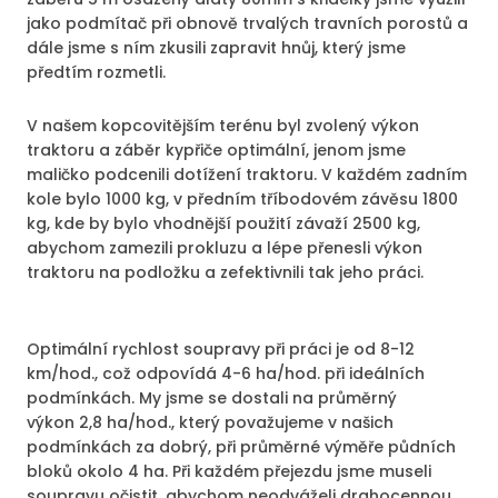
jako podmítač při obnově trvalých travních porostů a
dále jsme s ním zkusili zapravit hnůj, který jsme
předtím rozmetli.
V našem kopcovitějším terénu byl zvolený výkon
traktoru a záběr kypřiče optimální, jenom jsme
maličko podcenili dotížení traktoru. V každém zadním
kole bylo 1000 kg, v předním tříbodovém závěsu 1800
kg, kde by bylo vhodnější použití závaží 2500 kg,
abychom zamezili prokluzu a lépe přenesli výkon
traktoru na podložku a zefektivnili tak jeho práci.
Optimální rychlost soupravy při práci je od 8-12
km/hod., což odpovídá 4-6 ha/hod. při ideálních
podmínkách. My jsme se dostali na průměrný
výkon 2,8 ha/hod., který považujeme v našich
podmínkách za dobrý, při průměrné výměře půdních
bloků okolo 4 ha. Při každém přejezdu jsme museli
soupravu očistit, abychom neodváželi drahocennou