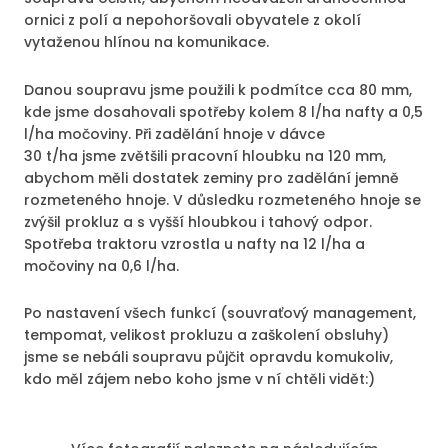
ornici z polí a nepohoršovali obyvatele z okolí
vytaženou hlínou na komunikace.
Danou soupravu jsme použili k podmítce cca 80 mm,
kde jsme dosahovali spotřeby kolem 8 l/ha nafty a 0,5
l/ha močoviny. Při zadělání hnoje v dávce
30 t/ha jsme zvětšili pracovní hloubku na 120 mm,
abychom měli dostatek zeminy pro zadělání jemně
rozmeteného hnoje. V důsledku rozmeteného hnoje se
zvýšil prokluz a s vyšší hloubkou i tahový odpor.
Spotřeba traktoru vzrostla u nafty na 12 l/ha a
močoviny na 0,6 l/ha.
Po nastavení všech funkcí (souvraťový management,
tempomat, velikost prokluzu a zaškolení obsluhy)
jsme se nebáli soupravu půjčit opravdu komukoliv,
kdo měl zájem nebo koho jsme v ní chtěli vidět:)