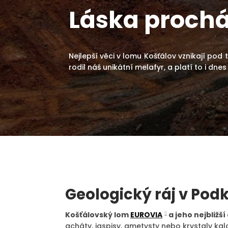
Láska prochá
Nejlepší věci v lomu Košťálov vznikají pod t
rodil náš unikátní melafyr, a platí to i dne
Geologický ráj v Pod
Košťálovský lom
EUROVIA
a jeho nejbližší
acháty, jaspisy, ametysty nebo krystaly k