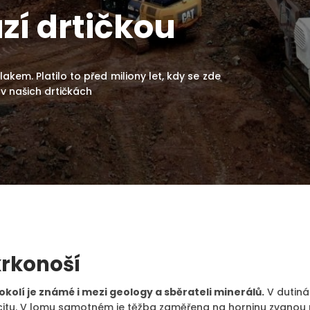
zí drtičkou
lakem. Platilo to před miliony let, kdy se zde
s v našich drtičkách
krkonoší
 okolí je známé i mezi geology a sběrateli minerálů.
V dutiná
alcitu. V lomu samotném je těžba zaměřena na horninu zvanou