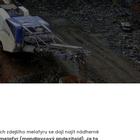
ch zdejšího melafyru se dají najít nádherné
melafyr (mandlovcový andezitoid). Je to