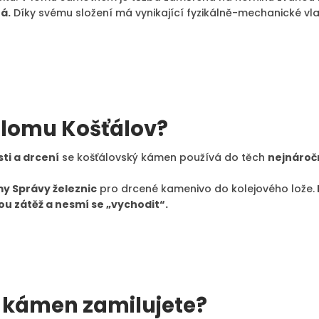
á.
Díky svému složení má vynikající fyzikálně-mechanické vlast
 lomu Košťálov?
ti a drcení
se košťálovský kámen používá do těch
nejnáročn
my Správy železnic
pro drcené kamenivo do kolejového lože.
u zátěž a nesmí se „vychodit“.
ý kámen zamilujete?