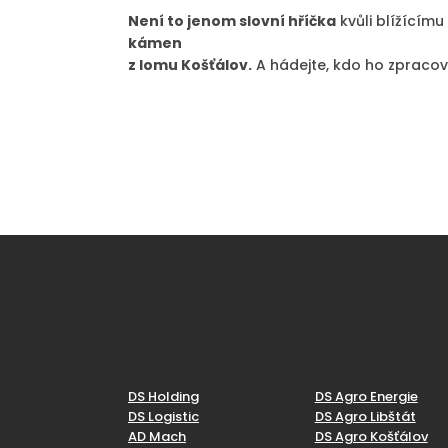
Není to jenom slovní hříčka
kvůli blížícímu
kámen
z lomu Košťálov.
A hádejte, kdo ho zpracova
DS Holding
DS Agro Energie
DS Logistic
DS Agro Libštát
AD Mach
DS Agro Košťálov