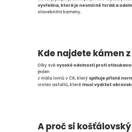
vyvřelina, která je nesmírně tvrdá a odoln
stavebními kameny.
Kde najdete kámen z
Díky své
vysoké odolnosti proti otloukavos
jeden
z mála lomů v ČR, který
splňuje přísné nor
vrstev asfaltů, které
musí vydržet obrovsko
A proč si košťálovsk