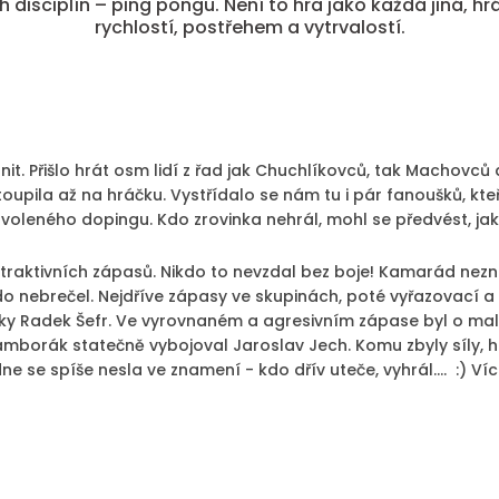
ch disciplín – ping pongu. Není to hra jako každá jiná, 
rychlostí, postřehem a vytrvalostí.
nit. Přišlo hrát osm lidí z řad jak Chuchlíkovců, tak Machovc
upila až na hráčku. Vystřídalo se nám tu i pár fanoušků, kteř
voleného dopingu. Kdo zrovinka nehrál, mohl se předvést, jak 
traktivních zápasů. Nikdo to nevzdal bez boje! Kamarád nezn
o nebrečel. Nejdříve zápasy ve skupinách, poté vyřazovací a h
y Radek Šefr. Ve vyrovnaném a agresivním zápase byl o malil
ramborák statečně vybojoval Jaroslav Jech. Komu zbyly síly, h
ne se spíše nesla ve znamení - kdo dřív uteče, vyhrál…. :) Ví