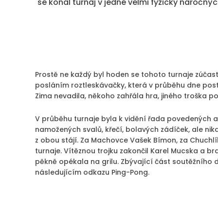
se konal turnaj v jedné velmi fyzicky náročný
Prostě ne každý byl hoden se tohoto turnaje zúčast
posláním roztleskávačky, která v průběhu dne posto
Zima nevadila, někoho zahřála hra, jiného troška po
V průběhu turnaje byla k vidění řada povedených a
namožených svalů, křečí, bolavých zádíček, ale nikd
z obou stájí. Za Machovce Vašek Bímon, za Chuchlík
turnaje. Vítěznou trojku zakončil Karel Mucska a b
pěkně opékala na grilu. Zbývající část soutěžního d
následujícím odkazu Ping-Pong.