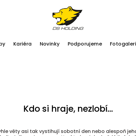
by
Kariéra
Novinky
Podporujeme
Fotogaler
Kdo si hraje, nezlobí...
hle věty asi tak vystihují sobotní den nebo alespoň jeho