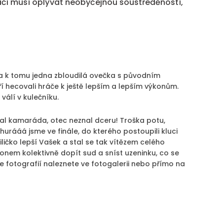
hráči musí oplývat neobyčejnou soustředěností,
ů a k tomu jedna zbloudilá ovečka s původním
í hecovali hráče k ještě lepším a lepším výkonům.
válí v kulečníku.
al kamaráda, otec neznal dceru! Troška potu,
urááá jsme ve finále, do kterého postoupili kluci
ičko lepší Vašek a stal se tak vítězem celého
onem kolektivně dopít sud a sníst uzeninku, co se
ce fotografií naleznete ve fotogalerii nebo přímo na