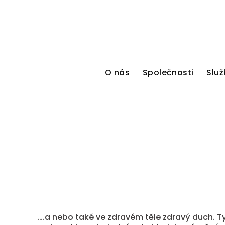
O nás
Společnosti
Služ
….a nebo také ve zdravém těle zdravý duch. Ty