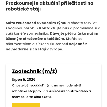
Prozkoumejte aktuální příležitosti na
robotické stáji
Máte zkušenosti s vedením týmu
a chcete rozvíjet
živočišnou výrobu?
Kontaktujte nás
a promluvme si o
vaší kariéře zootechnika.
Dávejte péči a lásku našim
úžasným stračenám a telátkům.
Staňte se
ošetřovatelem a získejte zkušenosti
na jedné z
nejmodernějších stájí v Evropě.
Zootechnik (m/ž)
Srpen 5, 2026
Chcete být součástí týmu na nejmodernější
robotické stáji pro 500 kusů českého strakatého a
montbeliardského skotu?