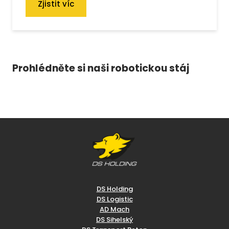
Zjistit víc
Prohlédněte si naši robotickou stáj
DS Holding
DS Logistic
AD Mach
DS Sihelský