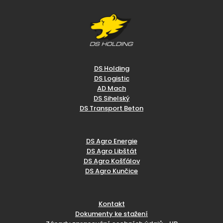
DS Holding
DS Logistic
AD Mach
DS Sihelský
DS Transport Beton
DS Agro Energie
DS Agro Libštát
DS Agro Košťálov
DS Agro Kunčice
Kontakt
Dokumenty ke stažení