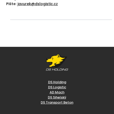
Pište
:
javurek@dslogistic.cz
DS Holding
DS Logistic
AD Mach
DS Sihelský
DS Transport Beton