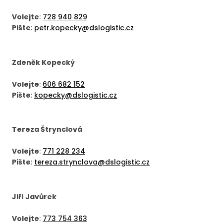
Volejte
:
728 940 829
Pište
:
petr.kopecky@dslogistic.cz
Zdeněk Kopecký
Volejte
:
606 682 152
Pište
:
kopecky@dslogistic.cz
Tereza Štrynclová
Volejte
:
771 228 234
Pište
:
tereza.strynclova@dslogistic.cz
Jiří Javůrek
Volejte
:
773 754 363