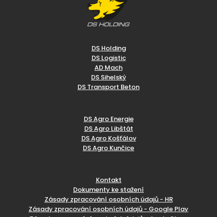
DS Holding
DS Logistic
AD Mach
DS Sihelský
DS Transport Beton
DS Agro Energie
DS Agro Libštát
DS Agro Košťálov
DS Agro Kunčice
Kontakt
Dokumenty ke stažení
Zásady zpracování osobních údajů - HR
Zásady zpracování osobních údajů - Google Play