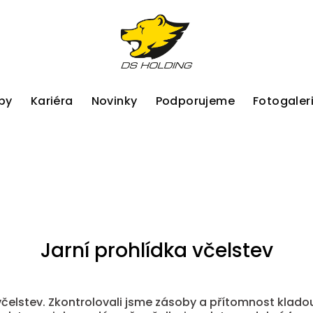
by
Kariéra
Novinky
Podporujeme
Fotogaler
Jarní prohlídka včelstev
 včelstev. Zkontrolovali jsme zásoby a přítomnost klad