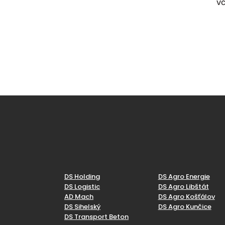
vč
DS Holding
DS Agro Energie
DS Logistic
DS Agro Libštát
AD Mach
DS Agro Košťálov
DS Sihelský
DS Agro Kunčice
DS Transport Beton