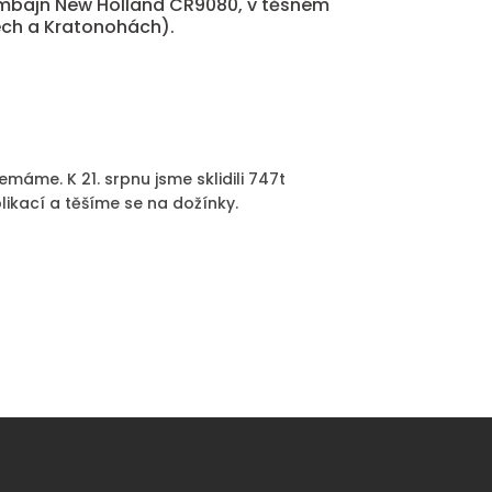
kombajn New Holland CR9080, v těsném
ech a Kratonohách).
máme. K 21. srpnu jsme sklidili 747t
plikací a těšíme se na dožínky.