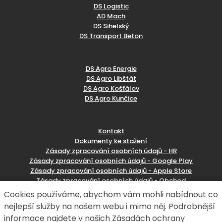
DS Logistic
AD Mach
DS Sihelský
DS Transport Beton
DS Agro Energie
DS Agro Libštát
DS Agro Košťálov
DS Agro Kunčice
Kontakt
Dokumenty ke stažení
Zásady zpracování osobních údajů - HR
Zásady zpracování osobních údajů - Google Play
Zásady zpracování osobních údajů - Apple Store
Zásady zpracování osobních údajů - Obchod
Reklamační formulář
Cookies používáme, abychom vám mohli nabídnout co
nejlepší služby na našem webu i mimo něj. Podrobnější
informace najdete v našich Zásadách ochrany