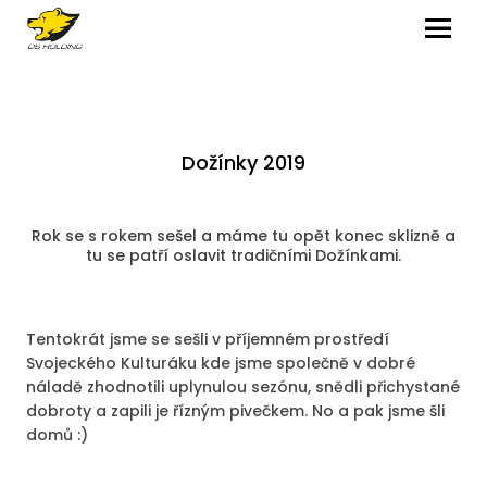
MENU
Dožínky 2019
Rok se s rokem sešel a máme tu opět konec sklizně a
tu se patří oslavit tradičními Dožínkami.
Tentokrát jsme se sešli v příjemném prostředí
Svojeckého Kulturáku kde jsme společně v dobré
náladě zhodnotili uplynulou sezónu, snědli přichystané
dobroty a zapili je řízným pivečkem. No a pak jsme šli
domů :)