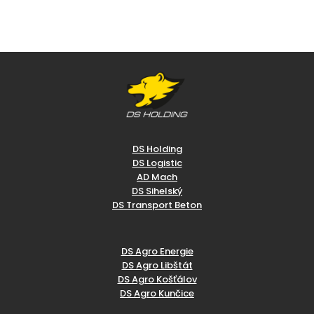
DS Holding
DS Logistic
AD Mach
DS Sihelský
DS Transport Beton
DS Agro Energie
DS Agro Libštát
DS Agro Košťálov
DS Agro Kunčice