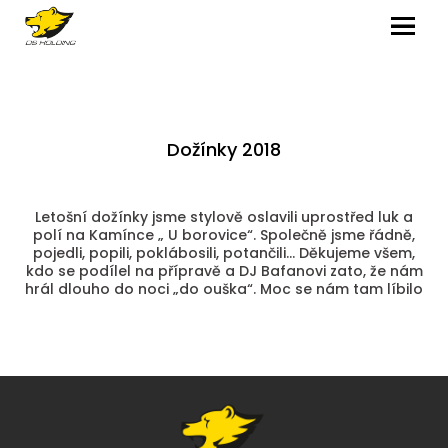
MENU
Dožínky 2018
Letošní dožínky jsme stylově oslavili uprostřed luk a
polí na Kamínce „ U borovice“. Společně jsme řádně,
pojedli, popili, poklábosili, potančili… Děkujeme všem,
kdo se podílel na přípravě a DJ Bafanovi zato, že nám
hrál dlouho do noci „do ouška“. Moc se nám tam líbilo