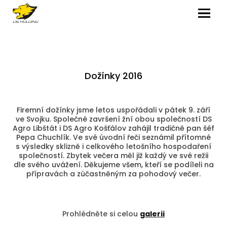
MENU
Dožínky 2016
Firemní dožínky jsme letos uspořádali v pátek 9. září
ve Svojku. Společné završení žní obou společností DS
Agro Libštát i DS Agro Košťálov zahájil tradičně pan šéf
Pepa Chuchlík. Ve své úvodní řeči seznámil přítomné
s výsledky sklizně i celkového letošního hospodaření
společností. Zbytek večera měl již každý ve své režii
dle svého uvážení. Děkujeme všem, kteří se podíleli na
přípravách a zúčastněným za pohodový večer.
Prohlédněte si celou
galerii