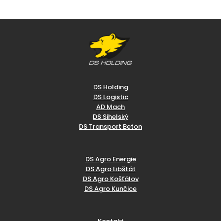
DS Holding
DS Logistic
AD Mach
DS Sihelský
DS Transport Beton
DS Agro Energie
DS Agro Libštát
DS Agro Košťálov
DS Agro Kunčice