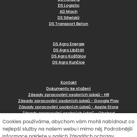
DS Logistic
AD Mach
DS Sihelský
DS Transport Beton
DS Agro Energie
DS Agro Libštát
DS Agro Košťálov
DS Agro Kunčice
Kontakt
Dokumenty ke stažení
Zásady zpracování osobních údajů - HR
Zásady zpracování osobních údajů - Google Play
Zásady zpracování osobních údajů - Apple Store
Zásady zpracování osobních údajů - Obchod
Reklamační formulář
Cookies používáme, abychom vám mohli nabídnout co
nejlepší služby na našem webu i mimo něj. Podrobnější
informace najdete v našich Zásadách ochrany