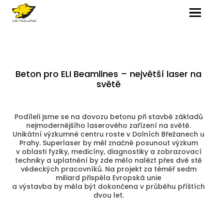
MENU
Beton pro ELI Beamlines – největší laser na
světě
Podíleli jsme se na dovozu betonu při stavbě základů
nejmodernějšího laserového zařízení na světě.
Unikátní výzkumné centru roste v Dolních Břežanech u
Prahy. Superlaser by měl značně posunout výzkum
v oblasti fyziky, medicíny, diagnostiky a zobrazovací
techniky a uplatnění by zde mělo nalézt přes dvě stě
vědeckých pracovníků. Na projekt za téměř sedm
miliard přispěla Evropská unie
a výstavba by měla být dokončena v průběhu příštích
dvou let.