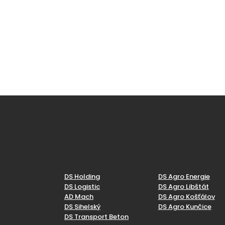
DS Holding
DS Agro Energie
DS Logistic
DS Agro Libštát
AD Mach
DS Agro Košťálov
DS Sihelský
DS Agro Kunčice
DS Transport Beton