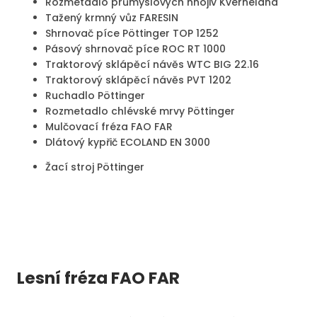
Rozmetadlo průmyslových hnojiv Kverneland
Tažený krmný vůz FARESIN
Shrnovač píce Pöttinger TOP 1252
Pásový shrnovač píce ROC RT 1000
Traktorový sklápěcí návěs WTC BIG 22.16
Traktorový sklápěcí návěs PVT 1202
Ruchadlo Pöttinger
Rozmetadlo chlévské mrvy Pöttinger
Mulčovací fréza FAO FAR
Dlátový kypřič ECOLAND EN 3000
Žací stroj Pöttinger
Lesní fréza FAO FAR