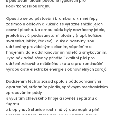
k pěstování plodin původně typických pro
Podkrkonošskou krajinu.
Opustilo se od pěstování brambor a krmné řepy,
zatímco u obilovin a kukuřic se výrazně snížila jejich
osevní plocha. Na ornou půdu byly navráceny jetele,
jetelotrávy či půdosanytární plodiny (např. hořčice,
svazenka, lnička, ředkev). Louky a pastviny jsou
udržovány pravidelným sečením, vápněním a
hnojením, dále odstraňováním náletů a smykováním.
Tyto nákladné zásahy přinášejí kvalitní píci pro
udržení zdravého mléčného skotu a pro kontinuální
výrobu čisté elektrické energie z obnovitelných zdrojů.
Dodržením těchto zásad spolu s půdoochrannými
opatřeními, střídáním plodin, správným mechanickým
zpracováním půdy
s využitím chlévského hnoje a rovněž separátu a
fugátu
z bioplynové stanice rostlinná výroba naplno plní