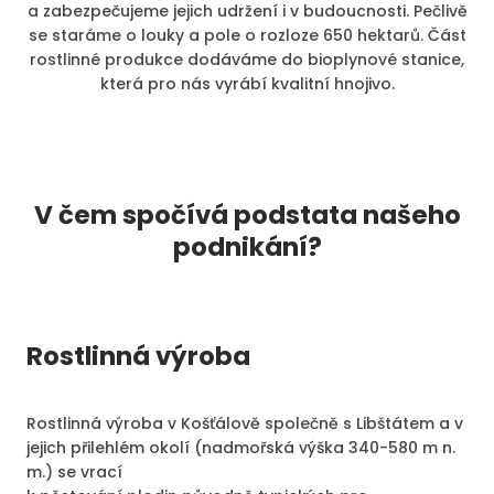
a zabezpečujeme jejich udržení i v budoucnosti. Pečlivě
se staráme o louky a pole o rozloze 650 hektarů. Část
rostlinné produkce dodáváme do bioplynové stanice,
která pro nás vyrábí kvalitní hnojivo.
V čem spočívá podstata našeho
podnikání?
Rostlinná výroba
Rostlinná výroba v Košťálově společně s Libštátem a v
jejich přilehlém okolí (nadmořská výška 340-580 m n.
m.) se vrací