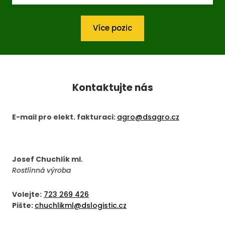
Více pozic
Kontaktujte nás
E-mail pro elekt. fakturaci:
agro@dsagro.cz
Josef Chuchlík ml.
Rostlinná výroba
Volejte:
723 269 426
Pište:
chuchlikml@dslogistic.cz