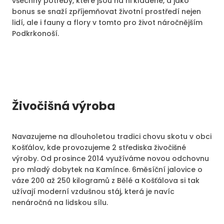
všechny potřeby, které jsou na ni kladené, a jako
bonus se snaží zpříjemňovat životní prostředí nejen
lidí, ale i fauny a flory v tomto pro život náročnějším
Podkrkonoší.
Živočišná výroba
Navazujeme na dlouholetou tradici chovu skotu v obci
Košťálov, kde provozujeme 2 střediska živočišné
výroby. Od prosince 2014 využíváme novou odchovnu
pro mladý dobytek na Kamínce. 6měsíční jalovice o
váze 200 až 250 kilogramů z Bělé a Košťálova si tak
užívají moderní vzdušnou stáj, která je navíc
nenáročná na lidskou sílu.