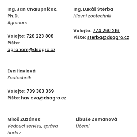
Ing. Jan Chalupníček,
Ing. Lukáš Štěrba
Ph.D.
Hlavní zootechnik
Agronom
Volejte:
774 260 216
Volejte:
728 223 808
Pište:
sterba@dsagro.cz
Pište:
agronom@dsagro.cz
Eva Havlová
Zootechnik
Volejte:
739 383 369
Pište:
havlova@dsagro.cz
Miloš Zuzánek
Libuše Zemanová
Vedoucí servisu, správa
Účetní
budov