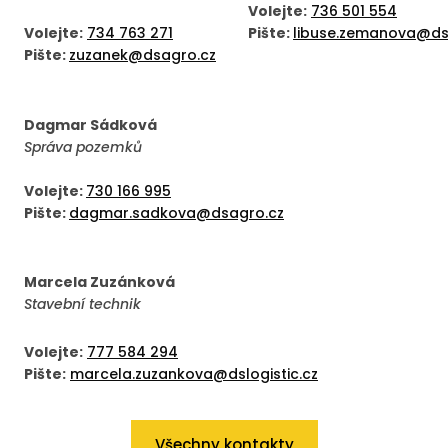
Volejte:
736 501 554
Volejte:
734 763 271
Pište:
libuse.zemanova@dsl
Pište:
zuzanek@dsagro.cz
Dagmar Sádková
Správa pozemků
Volejte:
730 166 995
Pište:
dagmar.sadkova@dsagro.cz
Marcela Zuzánková
Stavební technik
Volejte:
777 584 294
Pište:
marcela.zuzankova@dslogistic.cz
Všechny kontakty