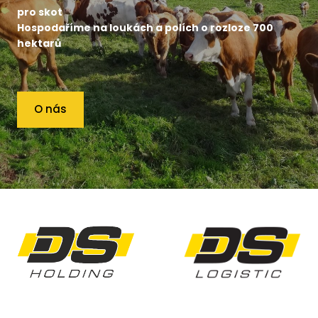
pro skot
Hospodaříme na loukách a polích o rozloze 700
hektarů
O nás