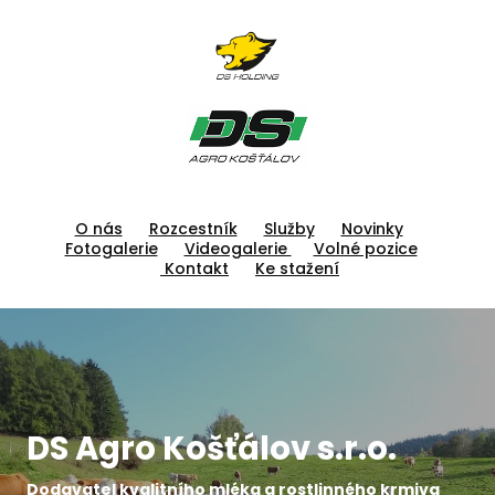
O nás
Rozcestník
Služby
Novinky
Fotogalerie
Videogalerie
Volné pozice
Kontakt
Ke stažení
DS Agro Košťálov s.r.o.
Dodavatel kvalitního mléka a rostlinného krmiva