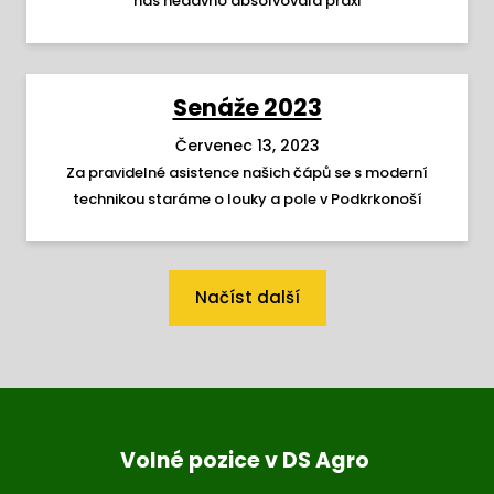
nás nedávno absolvovala praxi
Senáže 2023
Červenec 13, 2023
Za pravidelné asistence našich čápů se s moderní
technikou staráme o louky a pole v Podkrkonoší
Načíst další
Volné pozice v DS Agro