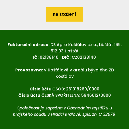
Ke stažení
Fakturační adresa:
DS Agro Košťálov s.r.o., Libštát 169,
512 03 Libštát
IČ:
02138140
DIČ:
CZ02138140
Provozovna:
V Košťálově v areálu bývalého ZD
Košťálov
Číslo účtu
ČSOB: 261318260/0300
Číslo účtu
ČESKÁ SPOŘITELNA: 5946612/0800
Společnost je zapsána v Obchodním rejstříku u
Krajského soudu v Hradci Králové, spis. zn. C 32678