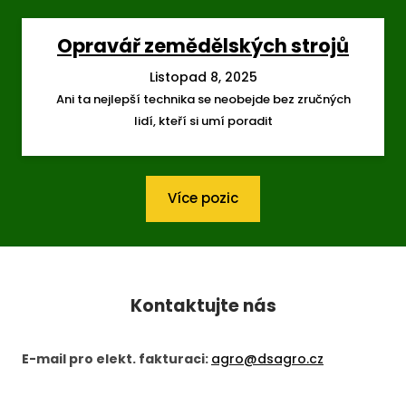
Opravář zemědělských strojů
Listopad 8, 2025
Ani ta nejlepší technika se neobejde bez zručných
lidí, kteří si umí poradit
Více pozic
Kontaktujte nás
E-mail pro elekt. fakturaci:
agro@dsagro.cz