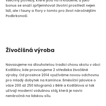
všechny potřeby, které jsou na ni kladené, a jako
bonus se snaží zpříjemňovat životní prostředí nejen
lidí, ale i fauny a flory v tomto pro život náročnějším
Podkrkonoší.
Živočišná výroba
Navazujeme na dlouholetou tradici chovu skotu v obci
Košťálov, kde provozujeme 2 střediska živočišné
výroby. Od prosince 2014 využíváme novou odchovnu
pro mladý dobytek na Kamínce. 6měsíční jalovice o
váze 200 až 250 kilogramů z Bělé a Košťálova si tak
užívají moderní vzdušnou stáj, která je navíc
nenáročná na lidskou sílu.