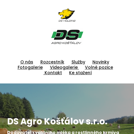
O nás
Rozcestník
Služby
Novinky
Fotogalerie
Videogalerie
Volné pozice
Kontakt
Ke stažení
DS Agro Košťálov s.r.o.
Dodavatel kvalitního mléka a rostlinného krmiva