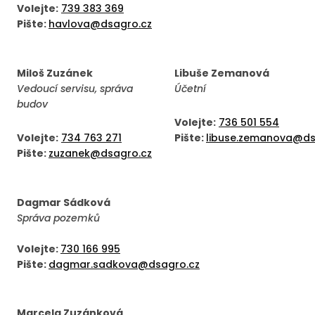
Volejte:
739 383 369
Pište:
havlova@dsagro.cz
Miloš Zuzánek
Libuše Zemanová
Vedoucí servisu, správa
Účetní
budov
Volejte:
736 501 554
Volejte:
734 763 271
Pište:
libuse.zemanova@dsl
Pište:
zuzanek@dsagro.cz
Dagmar Sádková
Správa pozemků
Volejte:
730 166 995
Pište:
dagmar.sadkova@dsagro.cz
Marcela Zuzánková