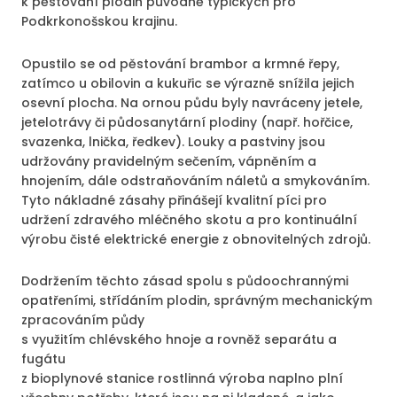
k pěstování plodin původně typických pro
Podkrkonošskou krajinu.
Opustilo se od pěstování brambor a krmné řepy,
zatímco u obilovin a kukuřic se výrazně snížila jejich
osevní plocha. Na ornou půdu byly navráceny jetele,
jetelotrávy či půdosanytární plodiny (např. hořčice,
svazenka, lnička, ředkev). Louky a pastviny jsou
udržovány pravidelným sečením, vápněním a
hnojením, dále odstraňováním náletů a smykováním.
Tyto nákladné zásahy přinášejí kvalitní píci pro
udržení zdravého mléčného skotu a pro kontinuální
výrobu čisté elektrické energie z obnovitelných zdrojů.
Dodržením těchto zásad spolu s půdoochrannými
opatřeními, střídáním plodin, správným mechanickým
zpracováním půdy
s využitím chlévského hnoje a rovněž separátu a
fugátu
z bioplynové stanice rostlinná výroba naplno plní