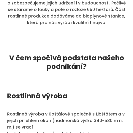
a zabezpečujeme jejich udržení i v budoucnosti. Pečlivě
se staráme o louky a pole o rozloze 650 hektarů. Část
rostlinné produkce dodáváme do bioplynové stanice,
která pro nás vyrábí kvalitní hnojivo.
V čem spočívá podstata našeho
podnikání?
Rostlinná výroba
Rostlinná výroba v Košťálově společně s Libštátem a v
jejich přilehlém okolí (nadmořská výška 340-580 m n.
m.) se vrací