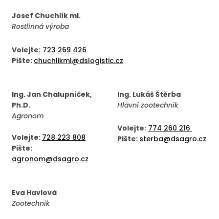
Josef Chuchlík ml.
Rostlinná výroba
Volejte:
723 269 426
Pište:
chuchlikml@dslogistic.cz
Ing. Jan Chalupníček,
Ing. Lukáš Štěrba
Ph.D.
Hlavní zootechnik
Agronom
Volejte:
774 260 216
Volejte:
728 223 808
Pište:
sterba@dsagro.cz
Pište:
agronom@dsagro.cz
Eva Havlová
Zootechnik