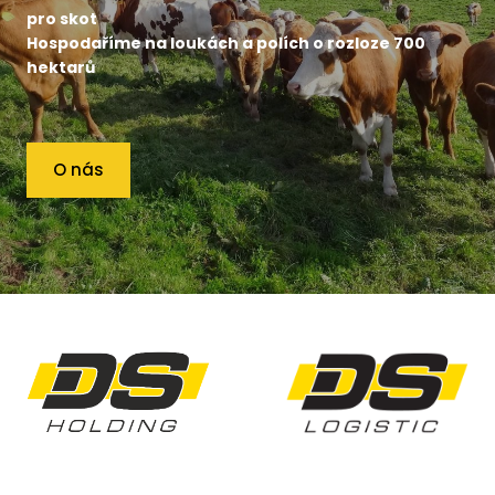
pro skot
Hospodaříme na loukách a polích o rozloze 700
hektarů
O nás