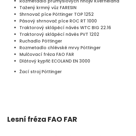
Rozmetadlo průmyslových hnojiv Kverneland
Tažený krmný vůz FARESIN
Shrnovač píce Pöttinger TOP 1252
Pásový shrnovač píce ROC RT 1000
Traktorový sklápěcí návěs WTC BIG 22.16
Traktorový sklápěcí návěs PVT 1202
Ruchadlo Pöttinger
Rozmetadlo chlévské mrvy Pöttinger
Mulčovací fréza FAO FAR
Dlátový kypřič ECOLAND EN 3000
Žací stroj Pöttinger
Lesní fréza FAO FAR