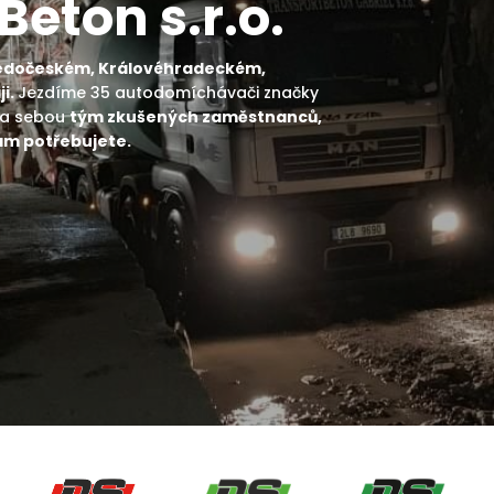
Beton s.r.o.
ředočeském, Královéhradeckém,
i.
Jezdíme 35 autodomíchávači značky
a sebou
tým zkušených zaměstnanců,
am potřebujete.