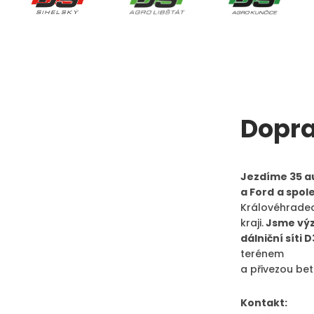
Dopra
Jezdíme 35 a
a Ford
a spole
Královéhrade
kraji.
Jsme výz
dálniční síti D
terénem
a přivezou be
Kontakt: