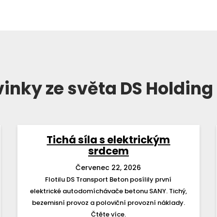
inky ze světa DS Holding 
Tichá síla s elektrickým
srdcem
Červenec 22, 2026
Flotilu DS Transport Beton posílily první
elektrické autodomíchávače betonu SANY. Tichý,
bezemisní provoz a poloviční provozní náklady.
Čtěte více.