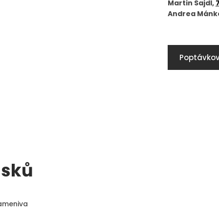
Martin Sajdl,
Andrea Mánk
Poptávkov
ísků
ameniva