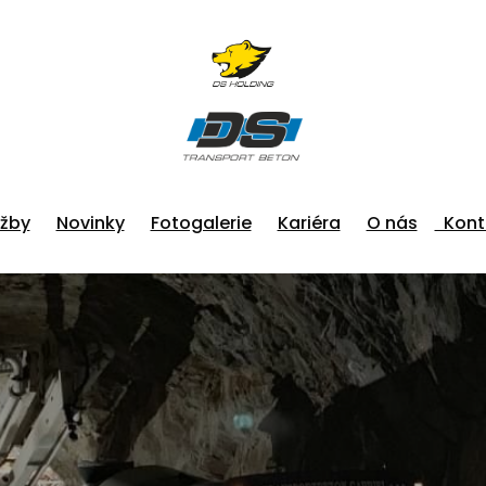
užby
Novinky
Fotogalerie
Kariéra
O nás
Kont