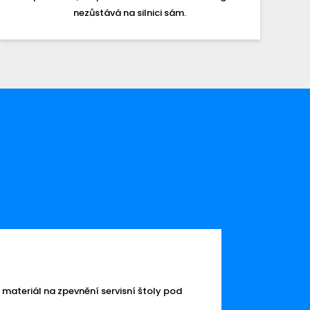
nezůstává na silnici sám.
Vloni 
Březen 10
materiál na zpevnění servisní štoly pod
Loňský rok
společnost