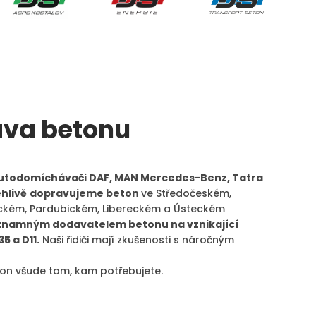
va betonu
utodomíchávači DAF, MAN Mercedes-Benz, Tatra
hlivě
dopravujeme beton
ve Středočeském,
ckém, Pardubickém, Libereckém a Ústeckém
namným dodavatelem betonu na vznikající
35 a D11.
Naši řidiči mají zkušenosti s náročným
ton všude tam, kam potřebujete.