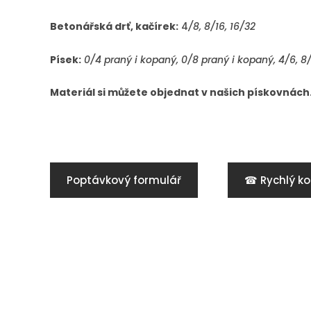
Betonářská drť, kačírek:
4
/8, 8/16, 16/32
Písek:
0/4 praný i kopaný, 0/8 praný i kopaný, 4/6, 8/
Materiál si můžete objednat v našich pískovnách
Poptávkový formulář
☎ Rychlý ko