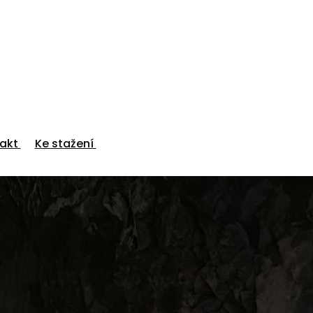
akt
Ke stažení