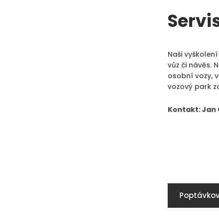
Servi
Naši vyškolení
vůz či návěs. 
osobní vozy, 
vozový park za
Kontakt: Jan 
Poptávkov