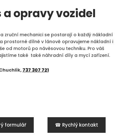
s a opravy vozidel
 a zruční mechanici se postarají o každý nákladní
Na prostorné dílně v lánově opravujeme nákladní i
vše od motorů po návěsovou techniku. Pro váš
jistíme také také náhradní díly a mycí zařízení.
Chuchlík,
737 307 721
ý formulář
☎ Rychlý kontakt