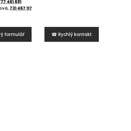
777 461 691
ová,
731 467 117
ý formulář
☎ Rychlý kontakt